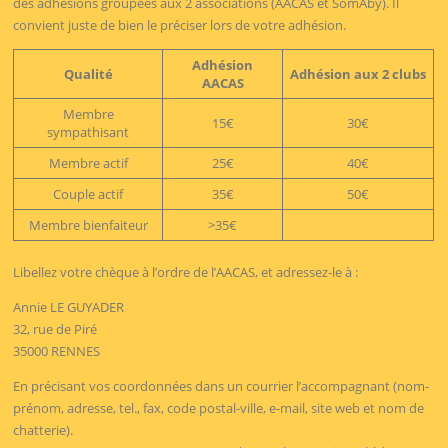
des adhésions groupées aux 2 associations (AACAS et SomAby). Il
convient juste de bien le préciser lors de votre adhésion.
Adhésion
Qualité
Adhésion aux 2 clubs
AACAS
Membre
15€
30€
sympathisant
Membre actif
25€
40€
Couple actif
35€
50€
Membre bienfaiteur
>35€
Libellez votre chèque à l’ordre de l’AACAS, et adressez-le à :
Annie LE GUYADER
32, rue de Piré
35000 RENNES
En précisant vos coordonnées dans un courrier l’accompagnant (nom-
prénom, adresse, tel., fax, code postal-ville, e-mail, site web et nom de
chatterie).