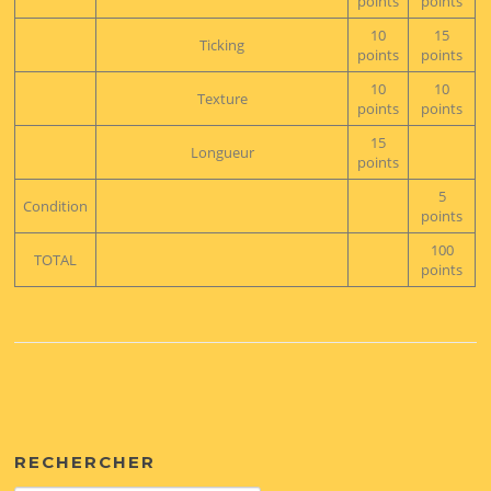
points
points
10
15
Ticking
points
points
10
10
Texture
points
points
15
Longueur
points
5
Condition
points
100
TOTAL
points
RECHERCHER