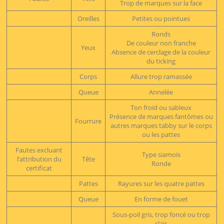
Trop de marques sur la face
Oreilles
Petites ou pointues
Ronds
De couleur non franche
Yeux
Absence de cerclage de la couleur
du ticking
Corps
Allure trop ramassée
Queue
Annelée
Ton froid ou sableux
Présence de marques fantômes ou
Fourrure
autres marques tabby sur le corps
ou les pattes
Fautes excluant
Type siamois
l’attribution du
Tête
Ronde
certificat
Pattes
Rayures sur les quatre pattes
Queue
En forme de fouet
Sous-poil gris, trop foncé ou trop
clair