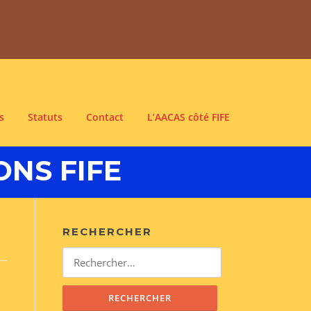
s
Statuts
Contact
L’AACAS côté FIFE
ONS FIFE
RECHERCHER
Rechercher :