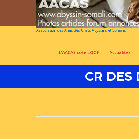
Aller
au
contenu
Association des Amis des Chats Abyssins et Somalis
L’AACAS côté LOOF
Actualités
CR DES 