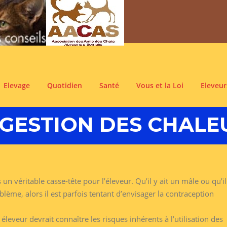
Elevage
Quotidien
Santé
Vous et la Loi
Eleveur
 GESTION DES CHALE
 un véritable casse-tête pour l’éleveur. Qu’il y ait un mâle ou qu’il
lème, alors il est parfois tentant d’envisager la contraception
éleveur devrait connaître les risques inhérents à l’utilisation des