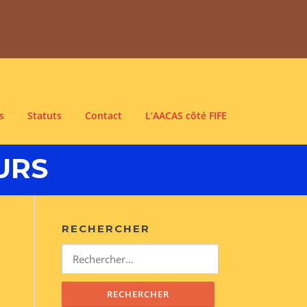
s
Statuts
Contact
L’AACAS côté FIFE
URS
RECHERCHER
Rechercher :